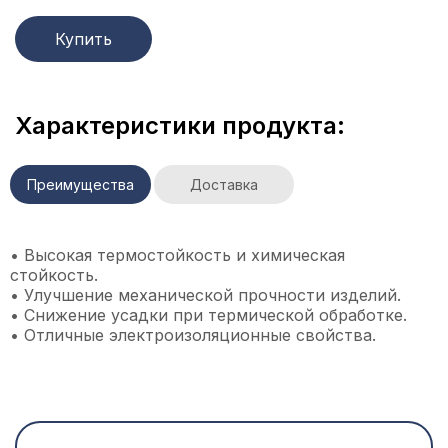
Купить
Характеристики продукта:
Преимущества
Доставка
• Высокая термостойкость и химическая
Мы осуществляем доставку товара с наших
стойкость.
региональных складов, расположенных по всей
• Улучшение механической прочности изделий.
территории России, следующими видами
• Снижение усадки при термической обработке.
транспорта:
• Отличные электроизоляционные свойства.
– железнодорожными вагонами (крытыми,
полувагонами и контейнерами)
– крупнотоннажными фурами, в т.ч. и
цементовозами